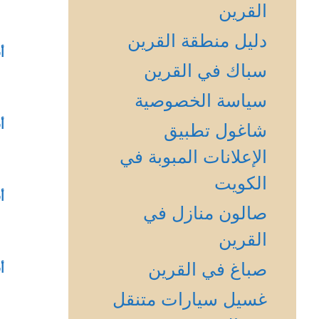
القرين
دليل منطقة القرين
أ
سباك في القرين
سياسة الخصوصية
أ
شاغول تطبيق
الإعلانات المبوبة في
الكويت
أ
صالون منازل في
القرين
صباغ في القرين
أ
غسيل سيارات متنقل