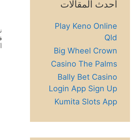
أحدث المقالات
Play Keno Online
ت
Qld
ق
أ
Big Wheel Crown
Casino The Palms
Bally Bet Casino
Login App Sign Up
Kumita Slots App