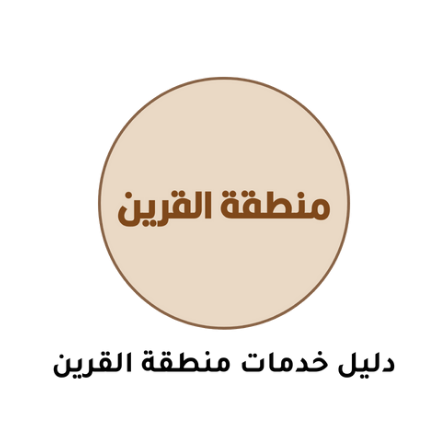
نتقل
لى
لمحتوى